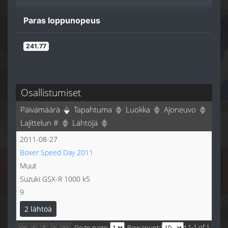
Paras loppunopeus
241.77
Osallistumiset
Päivämäärä
Tapahtuma
Luokka
Ajoneuvo
Lajittelun #
Lähtöjä
2011-08-27
Boxer Speed Day 2011
Muut
Suzuki GSX-R 1000 k5
9
2 lähtöä
Showing 1-1 of 1
<<
<
1
>
>>
Go to page:
Row count: