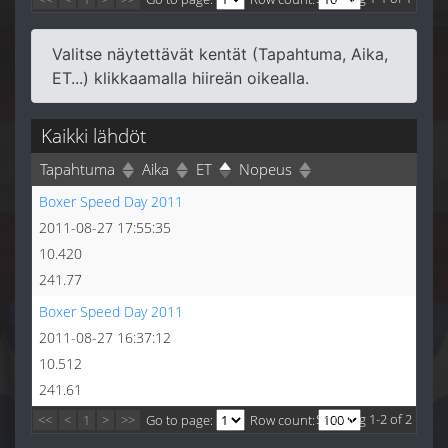
Valitse näytettävät kentät (Tapahtuma, Aika,
ET...) klikkaamalla hiireän oikealla.
Kaikki lähdöt
Tapahtuma
Aika
ET
Nopeus
Boxer Speed Day 2011
2011-08-27 17:55:35
10.420
241.77
Boxer Speed Day 2011
2011-08-27 16:37:12
10.512
241.61
Showing 1-2 of 2
<<
<
1
>
>>
Go to page:
Row count: