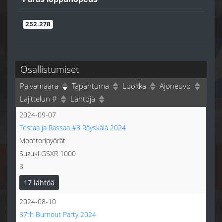
252.278
Osallistumiset
Päivämäärä
Tapahtuma
Luokka
Ajoneuvo
Lajittelun #
Lähtöjä
2024-09-07
Testaa ja Rassaa #3 Räyskälä 2024
Moottoripyörät
Suzuki GSXR 1000
3
17 lähtöä
2024-08-10
37th Burnout Party 2024