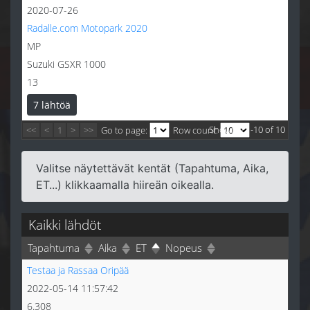
2020-07-26
Radalle.com Motopark 2020
MP
Suzuki GSXR 1000
13
7 lähtöä
Showing 1-10 of 10
<<
<
1
>
>>
Go to page:
Row count:
Valitse näytettävät kentät (Tapahtuma, Aika,
ET...) klikkaamalla hiireän oikealla.
Kaikki lähdöt
Tapahtuma
Aika
ET
Nopeus
Testaa ja Rassaa Oripää
2022-05-14 11:57:42
6.308