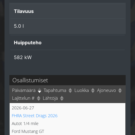
Tilavuus
5.0 l
Huipputeho
582 kW
Osallistumiset
Päivämäärä
Tapahtuma
Luokka
Ajoneuvo
Lajittelun #
Lähtöjä
2026-06-27
FHRA Street Drags 2026
Autot 1/4 mile
Ford Mustang GT