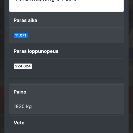
Paras aika
11.071
Paras loppunopeus
224.624
Paino
1830 kg
Veto