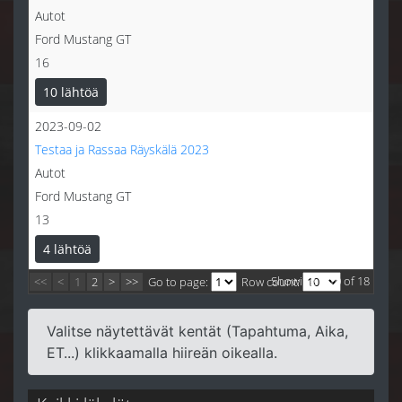
Autot
Ford Mustang GT
16
10 lähtöä
2023-09-02
Testaa ja Rassaa Räyskälä 2023
Autot
Ford Mustang GT
13
4 lähtöä
Showing 1-10 of 18
<<
<
1
2
>
>>
Go to page:
Row count:
Valitse näytettävät kentät (Tapahtuma, Aika,
ET...) klikkaamalla hiireän oikealla.