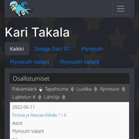
Kari Takala
Kaikki
Dodge Dart GT
Plymouth
Plymouth Valiant
Plymouth Valiant
Osallistumiset
Päivämäärä
Tapahtuma
Luokka
Ajoneuvo
Lajittelun #
Lähtöjä
2022-06-11
Testaa ja Rassaa Kiikala 11.6
Autot
Plymouth Valiant