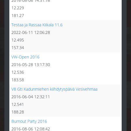
2016-08-06 14:51:16
12.229
181.27
Testaa ja Rassaa Kiikala 11.6
2022-06-11 12:06:28
12.495
157.34
VW-Open 2016
2016-05-28 13:17:30
12.536
183.58
V8 Gti Kadunmiehen kiihdytyspäivä Vesivehmaa
2016-06-04 12:32:11
12.541
188.28
Burnout Party 2016
2016-08-06 12:08:42