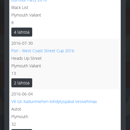
Black List
Plymouth Valiant
8
4 lähtöä
2016-07-30
Pori - West Coast Street Cup 2016
Heads Up Street
Plymouth Valiant
13
2 lähtöä
2016-06-04
V8 Gti Kadunmiehen kiihdytyspäivä Vesivehmaa
Autot
Plymouth
32