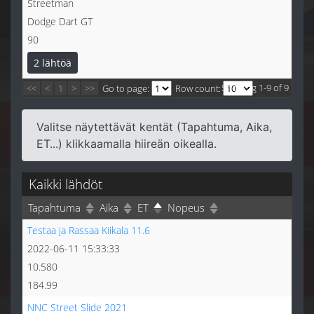
Streetman
Dodge Dart GT
90
2 lähtöä
Showing 1-9 of 9
<<
<
1
>
>>
Go to page:
Row count:
Valitse näytettävät kentät (Tapahtuma, Aika,
ET...) klikkaamalla hiireän oikealla.
Kaikki lähdöt
Tapahtuma
Aika
ET
Nopeus
Testaa ja Rassaa Kiikala 11.6
2022-06-11 15:33:33
10.580
184.99
NNC Street Slide 2021