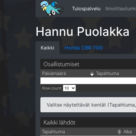
Tulospalvelu
Ilmoittautum
Hannu Puolakka
Kaikki
Honda CBR 1100
Osallistumiset
Päivämäärä
Tapahtuma
Row count:
Valitse näytettävät kentät (Tapahtuma, A
Kaikki lähdöt
Tapahtuma
Aika