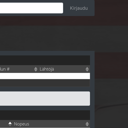
Kirjaudu
elun #
Lähtöjä
Nopeus