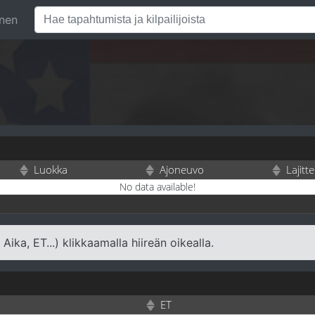
inen
Luokka
Ajoneuvo
Lajitt
No data available!
ika, ET...) klikkaamalla hiireän oikealla.
ET