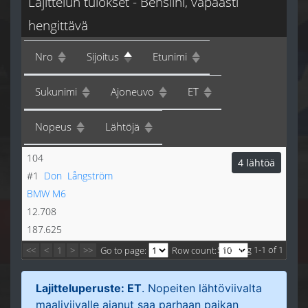
Lajittelun tulokset - Bensiini, vapaasti
hengittävä
Nro
Sijoitus
Etunimi
Sukunimi
Ajoneuvo
ET
Nopeus
Lähtöjä
104
4 lähtöä
#1
Don
Långström
BMW M6
12.708
187.625
Showing 1-1 of 1
<<
<
1
>
>>
Go to page:
Row count:
Lajitteluperuste: ET
. Nopeiten lähtöviivalta
maaliviivalle ajanut saa parhaan paikan