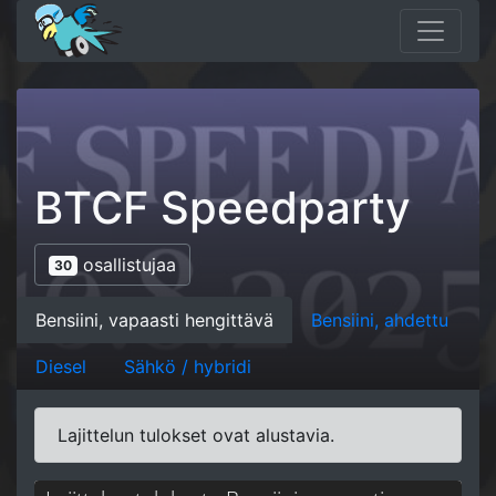
BTCF Speedparty
osallistujaa
30
Bensiini, vapaasti hengittävä
Bensiini, ahdettu
Diesel
Sähkö / hybridi
Lajittelun tulokset ovat alustavia.