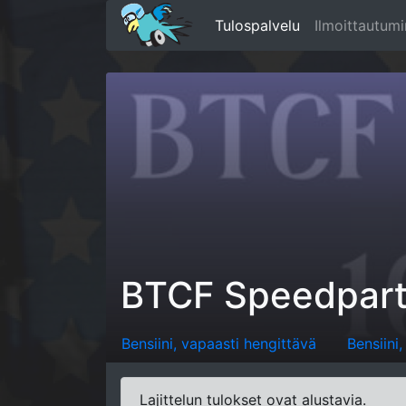
Tulospalvelu
Ilmoittautum
BTCF Speedpar
Bensiini, vapaasti hengittävä
Bensiini
Lajittelun tulokset ovat alustavia.