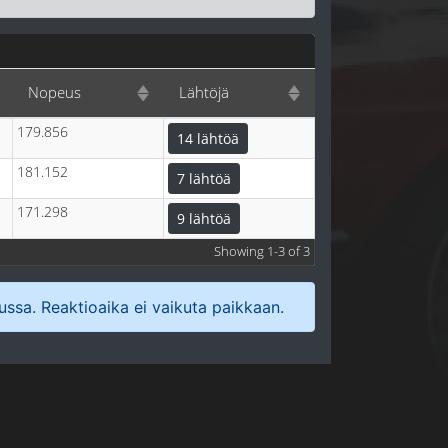
Nopeus
Lähtöjä
179.856
14 lähtöä
181.152
7 lähtöä
171.298
9 lähtöä
Showing 1-3 of 3
lussa. Reaktioaika ei vaikuta paikkaan.