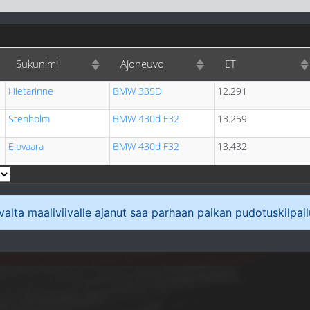
Sukunimi
Ajoneuvo
ET
Hietarinne
BMW 335D
12.291
Stenholm
BMW 430d F32
13.259
Elovaara
BMW 430d F32
13.432
ivalta maaliviivalle ajanut saa parhaan paikan pudotuskilpai