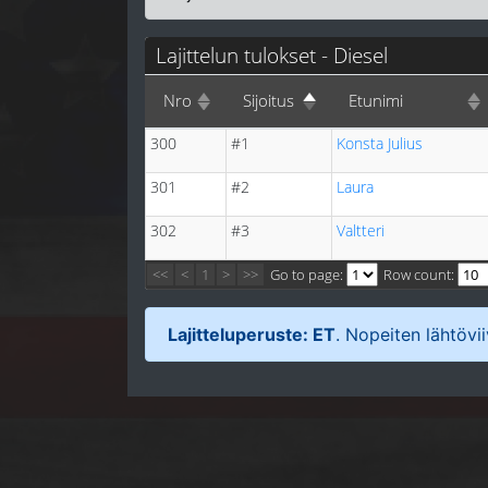
Lajittelun tulokset - Diesel
Nro
Sijoitus
Etunimi
300
#1
Konsta Julius
301
#2
Laura
302
#3
Valtteri
<<
<
1
>
>>
Go to page:
Row count:
Lajitteluperuste: ET
. Nopeiten lähtövi