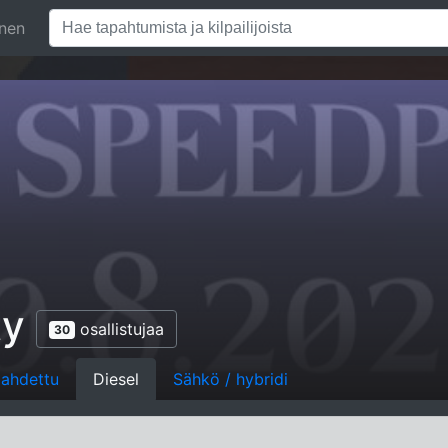
inen
ty
osallistujaa
30
, ahdettu
Diesel
Sähkö / hybridi